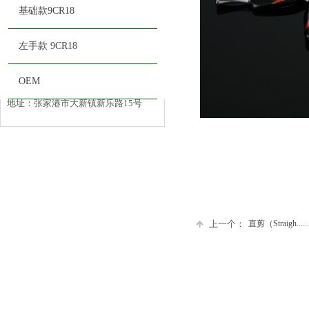
张家港市宠缘宠物科技有限公司
基础款9CR18
电话：
13812848863
左手款 9CR18
传真：
0512-58762898
邮箱：
ltj156752@126.com
OEM
地址：
张家港市大新镇新乐路15号
上一个：
直剪（Straigh......